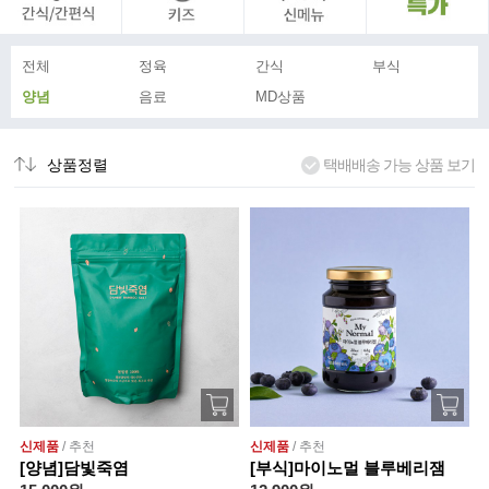
전체
정육
간식
부식
양념
음료
MD상품
상품정렬
택배배송 가능 상품 보기
신제품
/ 추천
신제품
/ 추천
[양념]담빛죽염
[부식]마이노멀 블루베리잼