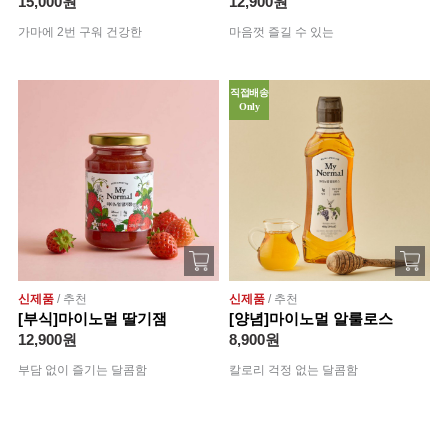
15,000원
12,900원
가마에 2번 구워 건강한
마음껏 즐길 수 있는
직접배송
Only
신제품
/ 추천
신제품
/ 추천
[부식]마이노멀 딸기잼
[양념]마이노멀 알룰로스
12,900원
8,900원
부담 없이 즐기는 달콤함
칼로리 걱정 없는 달콤함