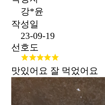
강*윤
작성일
23-09-19
선호도
맛있어요 잘 먹었어요