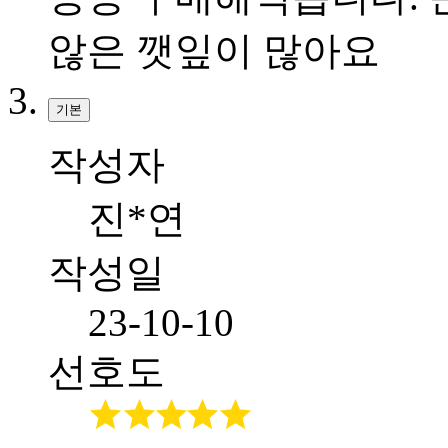
않은 깻잎이 많아요
기본
작성자
진*연
작성일
23-10-10
선호도