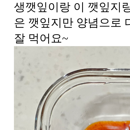
생깻잎이랑 이 깻잎지랑
은 깻잎지만 양념으로 
잘 먹어요~