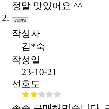
정말 맛있어요 ^^
양념깻잎
작성자
김*숙
작성일
23-10-21
선호도
종종 구매해먹습니다. 