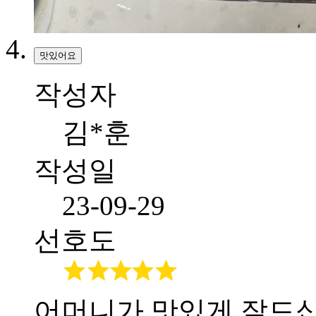
맛있어요
작성자
김*훈
작성일
23-09-29
선호도
어머니가 맛있게 잘드십